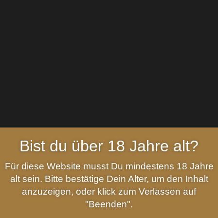
U
WHISKY
GIN
RUM
SPIRITUOSEN
ZUBEHÖ
Bist du über 18 Jahre alt?
nutze die Bestellnummer als Verwendungszweck. Deine Bestellu
Für diese Website musst Du mindestens 18 Jahre
alt sein. Bitte bestätige Dein Alter, um den Inhalt
anzuzeigen, oder klick zum Verlassen auf
"Beenden".