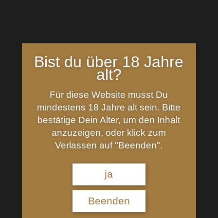
Bist du über 18 Jahre
alt?
Birkenhof Alte Himbeere 1 Liter
Für diese Website musst Du
29,90
€
mindestens 18 Jahre alt sein. Bitte
bestätige Dein Alter, um den Inhalt
Inhalt: 1 Liter (
29,90
€
/
l
)
anzuzeigen, oder klick zum
Verlassen auf "Beenden".
ja
Beenden