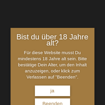
Bist du über 18 Jahre
alt?
Für diese Website musst Du
Signatory Vintage Ardmore 12 Jahre #21
mindestens 18 Jahre alt sein. Bitte
100 Proof
bestätige Dein Alter, um den Inhalt
46,90
€
anzuzeigen, oder klick zum
Verlassen auf "Beenden".
Inhalt: 0,7 Liter (
67,00
€
/
l
)
ja
Beenden