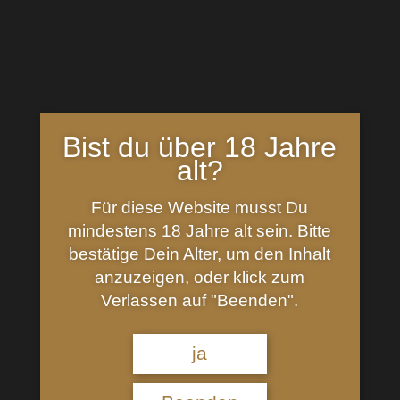
In den Warenkorb
inkl. 19 % MwSt.
Bist du über 18 Jahre
Kategorie:
Spirituosen
alt?
Beschreibung
Für diese Website musst Du
mindestens 18 Jahre alt sein. Bitte
Birkenhof Alte Marille
bestätige Dein Alter, um den Inhalt
anzuzeigen, oder klick zum
Feinste Marille: Im Cognacfass mit viel Ruhe gereift
Verlassen auf "Beenden".
und nun mit einer angenehmen Fruchtsüße und
duftigen Bittermandel-Noten im Glas: Eine echte
kleine Geschmacksexplosion am Gaumen – eine
ja
wirklich gelungene Marille! Vielfach ausgezeichnet
mit Goldmedaillen in nationalen und internationalen