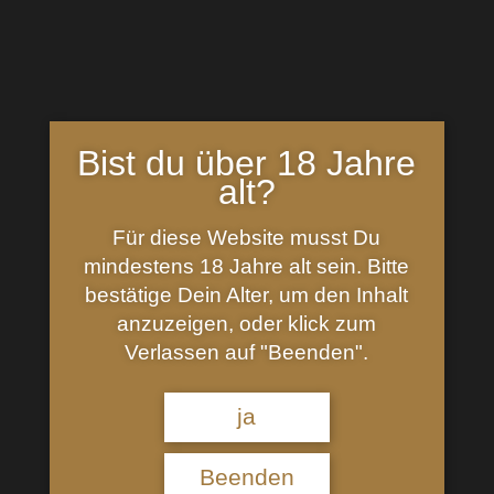
In den Warenkorb
inkl. 19 % MwSt.
Bist du über 18 Jahre
Kategorien:
Schottland
,
Speyside
,
Whisky
Schlagwort:
Cask Strength
alt?
Für diese Website musst Du
Beschreibung
mindestens 18 Jahre alt sein. Bitte
Die neue 30 Jahre Batch 4 Abfüllung ist endlich
bestätige Dein Alter, um den Inhalt
verfügbar!!!!
anzuzeigen, oder klick zum
Verlassen auf "Beenden".
Lange gab es GlenAllachie fast nur von
unabhängigen Abfüllern zu kaufen. Erst mit der
ja
Übernahme durch Billy Walker änderte sich dies.
Diese Abfüllung ist vollkommen naturbelassen. Keine
Beenden
zugesetzte Farbe, keine Kältefiltration und in