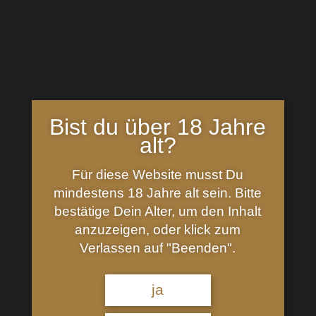
Bist du über 18 Jahre
alt?
Jameson Stout Cask Irish
Für diese Website musst Du
Whiskey
mindestens 18 Jahre alt sein. Bitte
bestätige Dein Alter, um den Inhalt
24,99
€
anzuzeigen, oder klick zum
40% Vol., Farbstoff: Zuckerkulör
Verlassen auf "Beenden".
Nicht vorrätig
ja
inkl. 19 % MwSt.