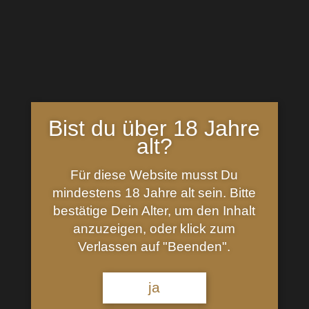
Inhalt: 0,7 Liter (
114,14
€
/
l
)
In den Warenkorb
Bist du über 18 Jahre
inkl. 19 % MwSt.
alt?
Kategorien:
Islay
,
Rauchig
,
Schottland
Für diese Website musst Du
mindestens 18 Jahre alt sein. Bitte
Beschreibung
bestätige Dein Alter, um den Inhalt
Kilchoman Sanaig Cask Strength Islay
anzuzeigen, oder klick zum
Single Malt Whisky
Verlassen auf "Beenden".
Dieser Whisky wurde nach einer zerklüfteten
Atlantikküste auf der Insel Islay benannt,
Sanaig.
Der
ja
exklusive Kilchoman Sanaig reifte wie der klassische