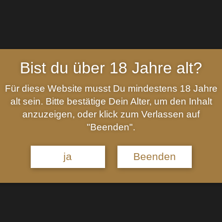
Bist du über 18 Jahre alt?
inkl. 19 % MwSt.
Für diese Website musst Du mindestens 18 Jahre
Kategorien:
Islands
,
Schottland
,
Whisky
alt sein. Bitte bestätige Dein Alter, um den Inhalt
anzuzeigen, oder klick zum Verlassen auf
Beschreibung
"Beenden".
Ledaig ist die rauchige Variante der Tobermory Distille
ja
Beenden
Serie kommt dieser Single Malt mit Rioja Finish in die
dem Ledaig typischen stark getorften sowie der fruchti
Dieser Single Malt kommt mit 46,3%vol. in natürlicher 
Aroma:
Eine süße von Türkischem Honig, und karamelli