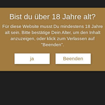
Bist du über 18 Jahre alt?
Beschreibung
Port Charlotte 10 Jahre Heavily Peatet Isla
Für diese Website musst Du mindestens 18 Jahre
alt sein. Bitte bestätige Dein Alter, um den Inhalt
Dieser Whisky reifte 10 Jahre, die ihm ein unverwech
anzuzeigen, oder klick zum Verlassen auf
"Beenden".
Aroma:
Ständig ist kraftvoller Rauch in der Nase, Ch
ja
Beenden
ein Hauch von Zitrusnoten, Ingwer, Gewürze sowie sal
Geschmack:
Vollmundig, aber dennoch weich auf der 
Aprikose und Äpfeln, sowie Rauch und eine leichte s
Zitrone.
Abgang:
Sehr komplex und Langanhaltend. Noch imme