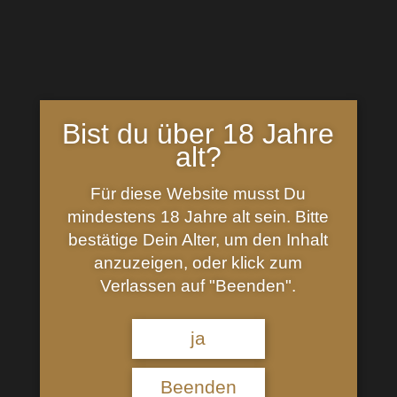
Inhalt: 0,7 Liter (
21,28
€
/
l
)
In den Warenkorb
Bist du über 18 Jahre
alt?
inkl. 19 % MwSt.
Kategorien:
Liköre
,
Spirituosen
Für diese Website musst Du
mindestens 18 Jahre alt sein. Bitte
bestätige Dein Alter, um den Inhalt
Beschreibung
anzuzeigen, oder klick zum
Verlassen auf "Beenden".
Stichpimpuli Bockforcelorum Kräuterlikör mit Kirsche
35%vol.
ja
Es muss nicht immer alles einen Sinn Machen.
Beenden